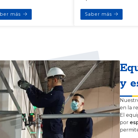
ber más
Saber más
Equ
y e
Nuestro
en la r
El equ
por
esp
permite