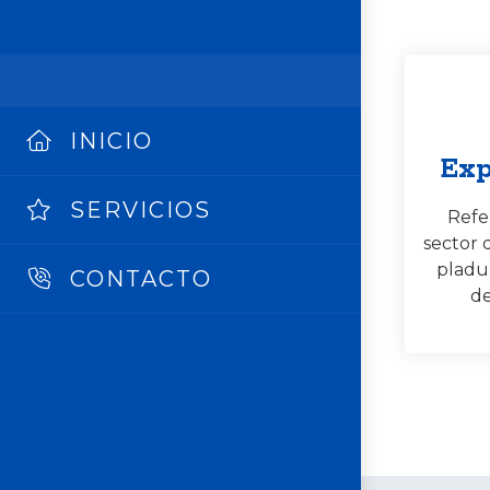
INICIO
Exp
SERVICIOS
Refe
sector 
pladu
CONTACTO
de