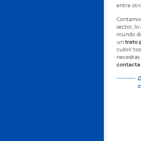
entre otr
Contamo
sector, l
mundo de
un
trato
cubrir tod
necesitas
contacta
D
c