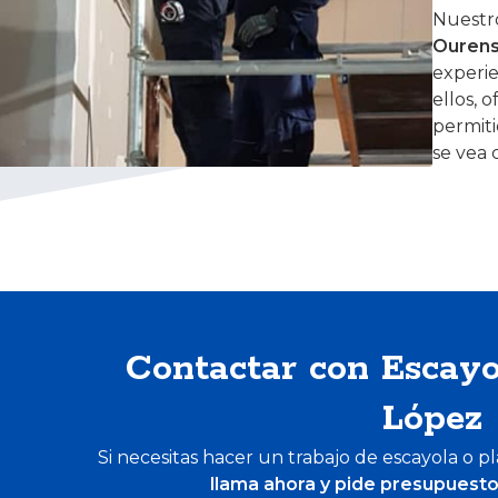
Nuestr
Ouren
experie
ellos, 
permiti
se vea
Contactar con Escayo
López
Si necesitas hacer un trabajo de escayola o 
llama ahora y pide presupuest