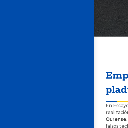
Empr
plad
En Escayo
realizaci
Ourense
falsos te