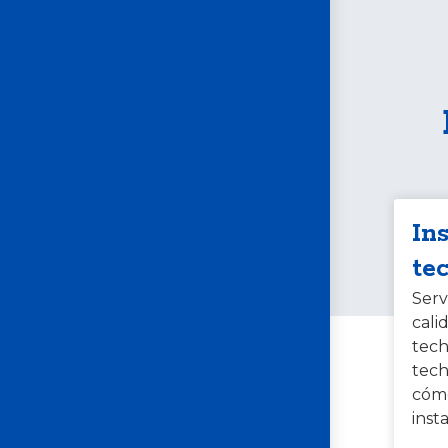
In
te
Serv
cali
tech
tech
cóm
inst